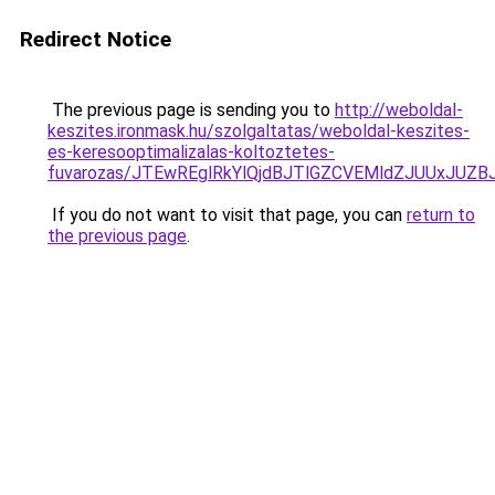
Redirect Notice
The previous page is sending you to
http://weboldal-
keszites.ironmask.hu/szolgaltatas/weboldal-keszites-
es-keresooptimalizalas-koltoztetes-
fuvarozas/JTEwREglRkYlQjdBJTlGZCVEMldZJUUxJUZ
If you do not want to visit that page, you can
return to
the previous page
.