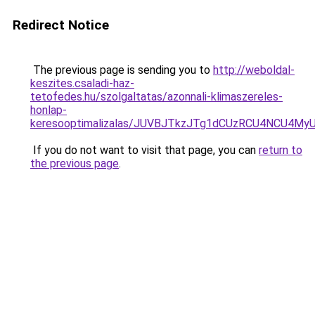
Redirect Notice
The previous page is sending you to
http://weboldal-
keszites.csaladi-haz-
tetofedes.hu/szolgaltatas/azonnali-klimaszereles-
honlap-
keresooptimalizalas/JUVBJTkzJTg1dCUzRCU4NCU4M
If you do not want to visit that page, you can
return to
the previous page
.