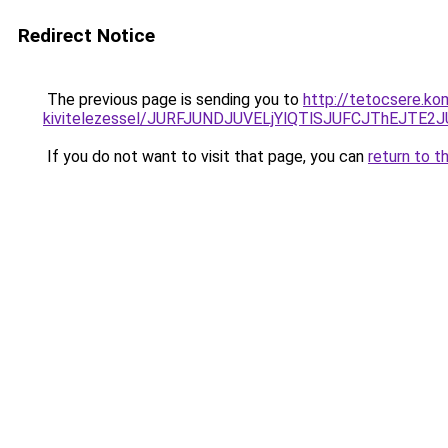
Redirect Notice
The previous page is sending you to
http://tetocsere.ko
kivitelezessel/JURFJUNDJUVELjYlQTlSJUFCJThEJTE
If you do not want to visit that page, you can
return to t