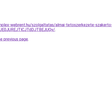
mplex-webrent.hu/szolgaltatas/almai-tetoszerkezete-szakerto-
2JUE0JUREJTlCJTdDJTBEJUQy/
.
he previous page
.