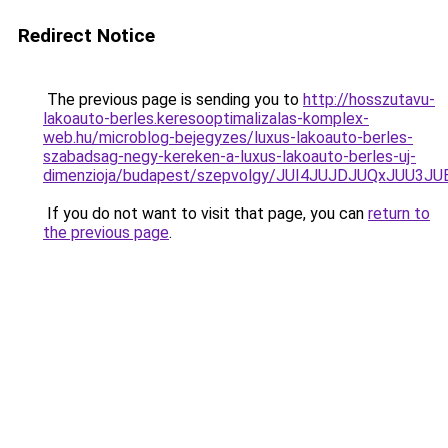
Redirect Notice
The previous page is sending you to
http://hosszutavu-
lakoauto-berles.keresooptimalizalas-komplex-
web.hu/microblog-bejegyzes/luxus-lakoauto-berles-
szabadsag-negy-kereken-a-luxus-lakoauto-berles-uj-
dimenzioja/budapest/szepvolgy/JUI4JUJDJUQxJUU
If you do not want to visit that page, you can
return to
the previous page
.